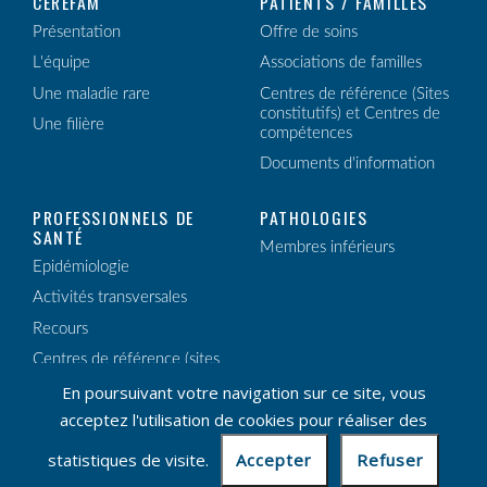
CEREFAM
PATIENTS / FAMILLES
Présentation
Offre de soins
L'équipe
Associations de familles
Une maladie rare
Centres de référence (Sites
constitutifs) et Centres de
Une filière
compétences
Documents d'information
PROFESSIONNELS DE
PATHOLOGIES
SANTÉ
Membres inférieurs
Epidémiologie
Activités transversales
Recours
Centres de référence (sites
constitutifs) et Centres de
En poursuivant votre navigation sur ce site, vous
compétences
acceptez l'utilisation de cookies pour réaliser des
Enseignement / Recherche
statistiques de visite.
Lettres d'information